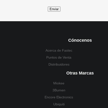
Enviar
Cónocenos
Acerca de Fastec
Puntos de Venta
Distribuidores
Otras Marcas
Miokee
3Bumen
Encore Electronics
Ubiquiti