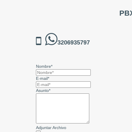
PBX
3206935797
Nombre*
E-mail*
Asunto*
Adjuntar Archivo