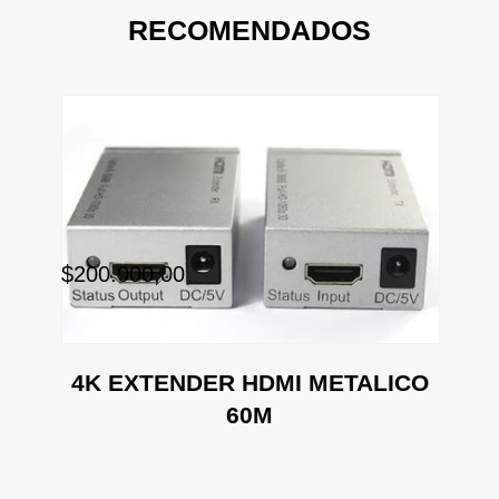
RECOMENDADOS
$200.000,00
$4
4K EXTENDER HDMI METALICO
60M