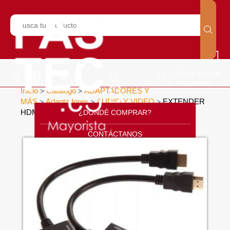
Iniciar Sesión
Regístrate
Inicio
Catálogo
ADAPTADORES Y
>
>
MÁS
Adaptadores
AUDIO Y VIDEO
EXTENDER
>
>
>
HDMI A RJ45 UTP CAT5E/ CAT 6 30M
¿DONDÉ COMPRAR?
>
CONTÁCTANOS
SOPORTE
CÁTALOGO
INICIO