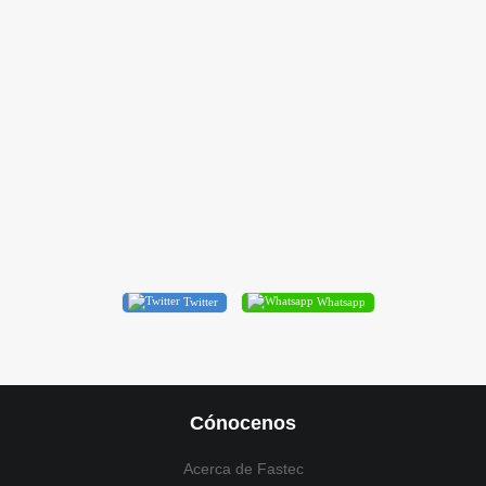
 -
da
Twitter
Whatsapp
Cónocenos
Acerca de Fastec