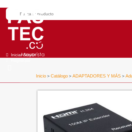
Iniciar Sesión
Regístrate
Inicio
Catálogo
ADAPTADORES Y MÁS
Ad
>
>
>