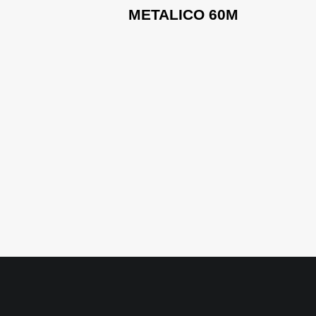
ansmisión
METALICO 60M
Pérdida de
dad