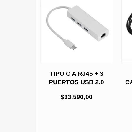
NDER 30M
TIPO C A RJ45 + 3
VO
PUERTOS USB 2.0
C
1,00
$33.590,00