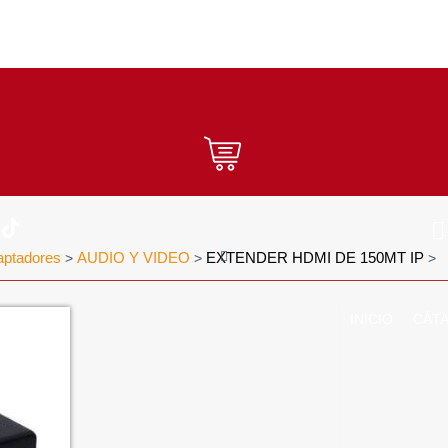
aptadores
AUDIO Y VIDEO
EXTENDER HDMI DE 150MT IP
>
>
>
INICIO
CÁT