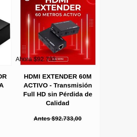
Ahora $92.733
OR
HDMI EXTENDER 60M
VGA A H
A
ACTIVO - Transmisión
Full HD sin Pérdida de
$27
Calidad
Antes $92.733,00