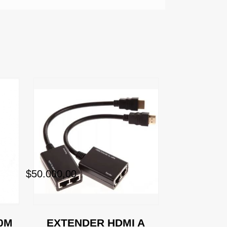
$92.671,00
$50.000,00
0M
EXTENDER HDMI A
HDMI EX