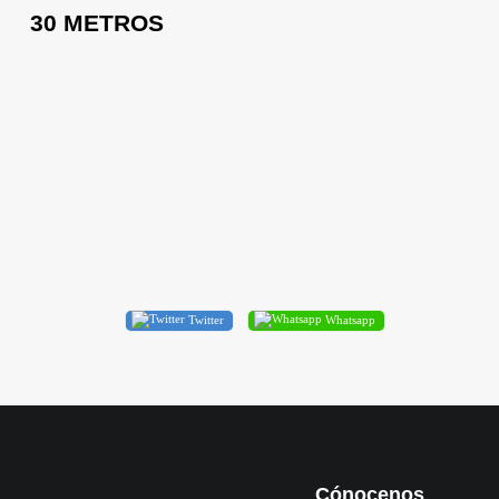
30 METROS
Twitter
Whatsapp
Cónocenos