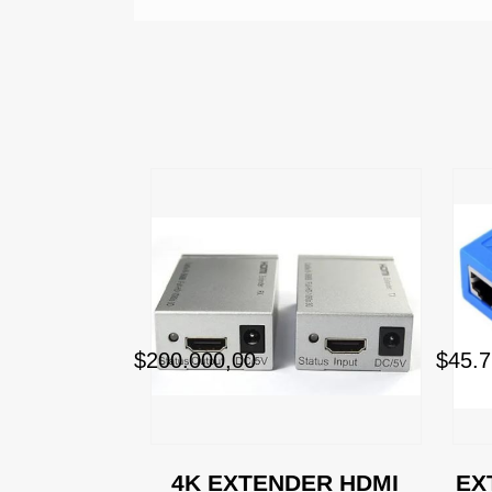
$200.000,00
$45.7
NDER 60M
4K EXTENDER HDMI
EX