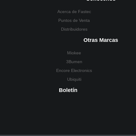
Acerca de Fastec
Puntos de Venta
Distribuidores
Otras Marcas
Miokee
3Bumen
Encore Electronics
Ubiquiti
Boletín