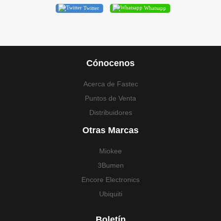
Twitter
Whatsapp
Cónocenos
Acerca de Fastec
Puntos de Venta
Distribuidores
Otras Marcas
Miokee
3Bumen
Encore Electronics
Ubiquiti
Boletín