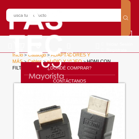
Iniciar Sesión
Regístrate
Inicio
Catálogo
ADAPTADORES Y
>
>
MÁS
Cables
AUDIO Y VIDEO
HDMI CON
>
>
>
FILTRO Y MALLA MESH ( 3 MTS )
¿DONDÉ COMPRAR?
>
CONTÁCTANOS
SOPORTE
CÁTALOGO
INICIO