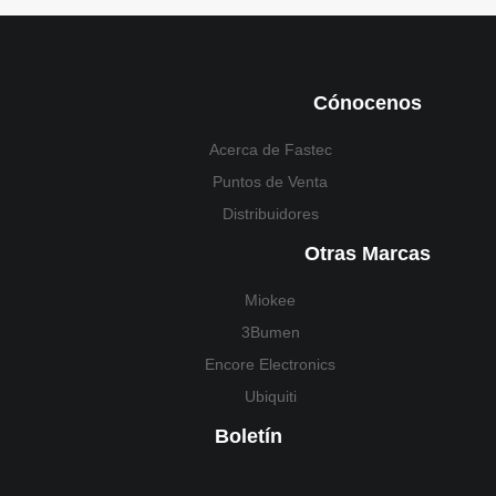
Cónocenos
Acerca de Fastec
Puntos de Venta
Distribuidores
Otras Marcas
Miokee
3Bumen
Encore Electronics
Ubiquiti
Boletín