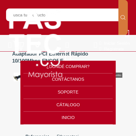
Iniciar Sesión
Regístrate
Adaptador PCI Ethernet Rápido
10/100Mbps ENCORE
¿DONDÉ COMPRAR?
CONTÁCTANOS
Adaptador PCI
SOPORTE
Ethernet Rápido
CÁTALOGO
10/100Mbps
ENCORE
INICIO