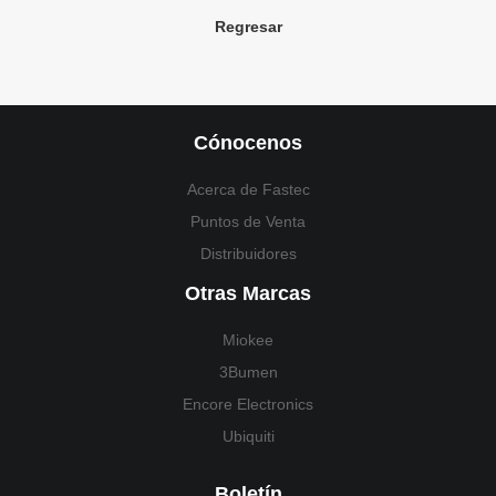
Regresar
Cónocenos
Acerca de Fastec
Puntos de Venta
Distribuidores
Otras Marcas
Miokee
3Bumen
Encore Electronics
Ubiquiti
Boletín