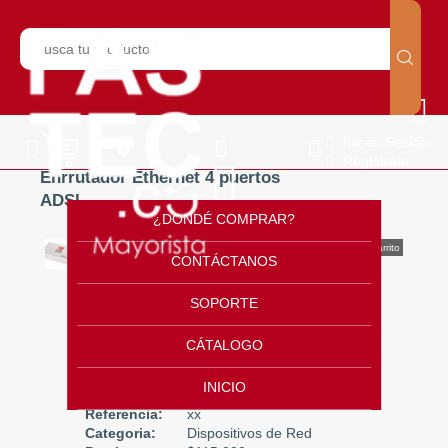
Iniciar Sesión
Regístrate
Enrrutador Ethernet 4 puertos
ADSL
¿DONDÉ COMPRAR?
CONTÁCTANOS
Enrrutador
SOPORTE
Ethernet 4
CÁTALOGO
puertos ADSL
INICIO
Referencia:
xx
Categoria:
Dispositivos de Red