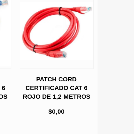
PATCH CORD
PAT
 6
CERTIFICADO CAT 6
CERTIFI
ROS
ROJO DE 1,2 METROS
AZUL D
$0,00
$8.