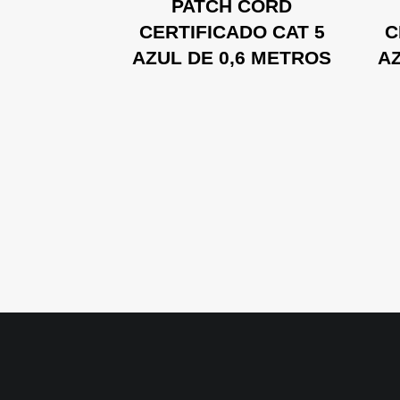
CORD
PATCH CORD
DO CAT 5
CERTIFICADO CAT 5
C
 METROS
AZUL DE 0,6 METROS
AZ