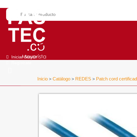
Iniciar Sesión
Regístrate
Inicio
Catálogo
REDES
Patch cord certifica
>
>
>