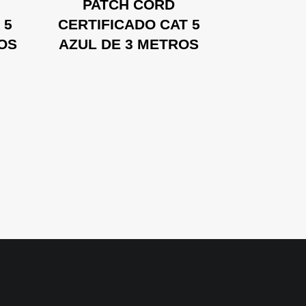
PATCH CORD
PAT
 5
CERTIFICADO CAT 5
CERTIFI
ROS
AZUL DE 3 METROS
AZUL D