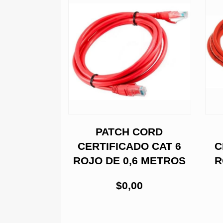
D CAT6 X
PATCH CORD
M
CERTIFICADO CAT 6
C
ROJO DE 0,6 METROS
R
29,00
$0,00