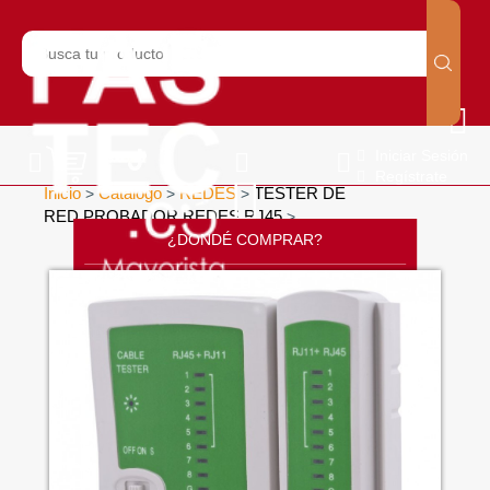
Iniciar Sesión
Regístrate
Inicio
Catálogo
REDES
TESTER DE
>
>
>
RED PROBADOR REDES RJ45
>
¿DONDÉ COMPRAR?
CONTÁCTANOS
SOPORTE
CÁTALOGO
INICIO