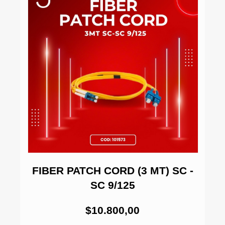
)
FIBER PATCH CORD (3 MT) SC -
F
SC 9/125
$10.800,00