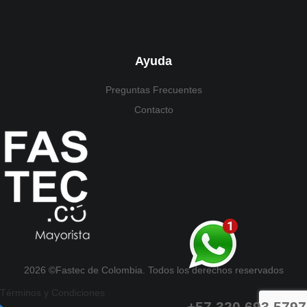
Ayuda
Preguntas Frecuentes
Contacto
2026 ©Fastec de Colombia. Todos los derechos reservados
Términos y Condiciones
+57 320 693 5797