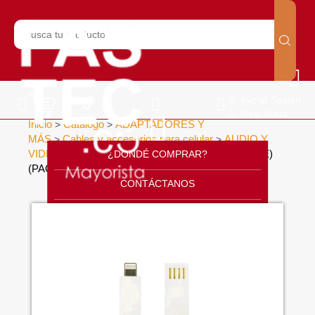
Iniciar Sesión
Regístrate
Inicio
Catálogo
ADAPTADORES Y
>
>
MÁS
Cables y accesorios para celular
AUDIO Y
>
>
VIDEO
CABLE FLAT IPHONE 5/6 (20 CM) (BLUE)
¿DONDÉ COMPRAR?
>
(PAQUETE X 10 UND)
>
CONTÁCTANOS
SOPORTE
CÁTALOGO
INICIO