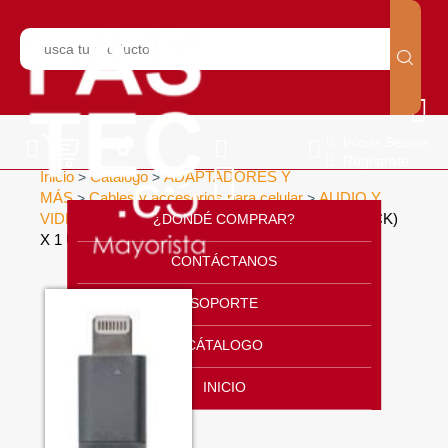
Iniciar Sesión
Regístrate
Inicio
Catálogo
ADAPTADORES Y
>
>
MÁS
Cables y accesorios para celular
AUDIO Y
>
>
VIDEO
CABLE FLAT IPHONE 5/6 (20 CM) (BLACK)
¿DONDÉ COMPRAR?
>
X 1 UND
>
CONTÁCTANOS
SOPORTE
CÁTALOGO
INICIO