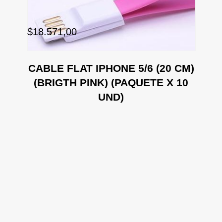
$1
$18.571,00
CA
CABLE FLAT IPHONE 5/6 (20 CM)
(BRIGTH PINK) (PAQUETE X 10
UND)
M)
)