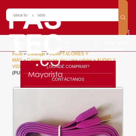
Iniciar Sesión
Regístrate
Inicio
Catálogo
ADAPTADORES Y
>
>
MÁS
Cables y accesorios para celular
AUDIO Y
>
>
VIDEO
CABLE FLAT V8 SAMSUNG (20CM)
¿DONDÉ COMPRAR?
>
(PURPLE) X 1 UND
>
CONTÁCTANOS
SOPORTE
CÁTALOGO
INICIO