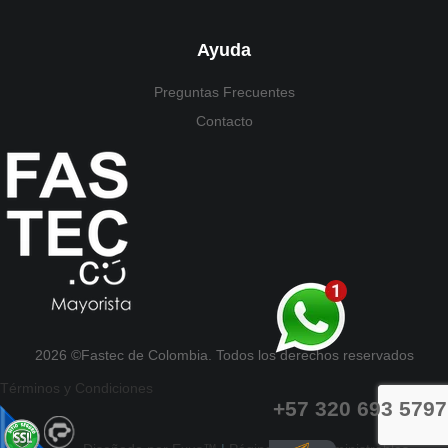
Ayuda
Preguntas Frecuentes
Contacto
2026 ©Fastec de Colombia. Todos los derechos reservados
Términos y Condiciones
+57 320 693 5797