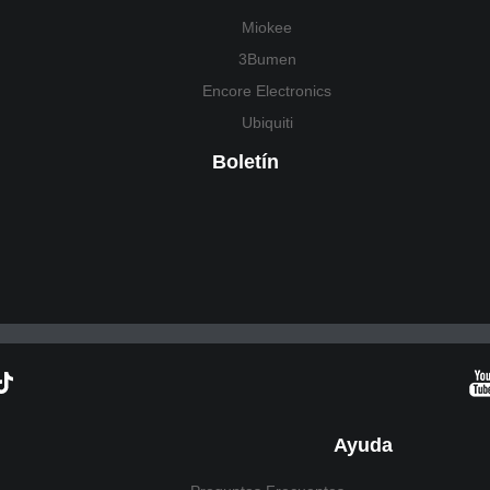
Miokee
3Bumen
Encore Electronics
Ubiquiti
Boletín
Ayuda