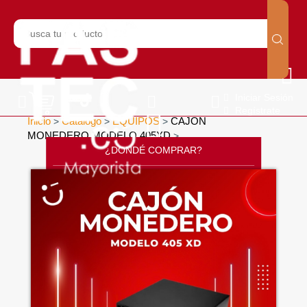
Iniciar Sesión
Regístrate
Inicio
Catálogo
EQUIPOS
CAJON
>
>
>
MONEDERO MODELO 405XD
>
¿DONDÉ COMPRAR?
CONTÁCTANOS
SOPORTE
CÁTALOGO
INICIO