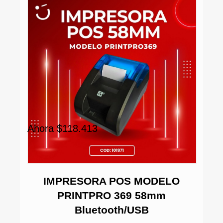
Ah
Ahora $118.413
IL
IMPRESORA POS MODELO
0
PRINTPRO 369 58mm
Bluetooth/USB