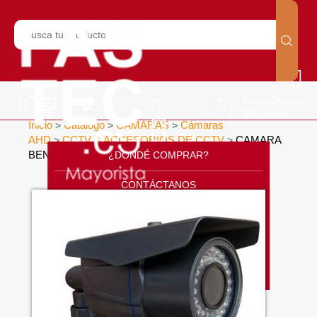
Iniciar Sesión
Regístrate
Inicio
Catálogo
CÁMARAS
Cámaras
>
>
>
AHD
CCTV & ACCESORIOS DE CCTV
CAMARA
>
>
BENDER AHD
¿DONDÉ COMPRAR?
>
CONTÁCTANOS
SOPORTE
CÁTALOGO
INICIO