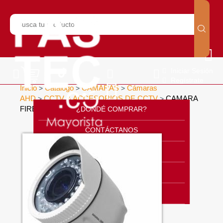
Iniciar Sesión
Regístrate
Inicio
Catálogo
CÁMARAS
Cámaras
>
>
>
AHD
CCTV & ACCESORIOS DE CCTV
CAMARA
>
>
FIRE AHD
¿DONDÉ COMPRAR?
>
CONTÁCTANOS
SOPORTE
CÁTALOGO
INICIO