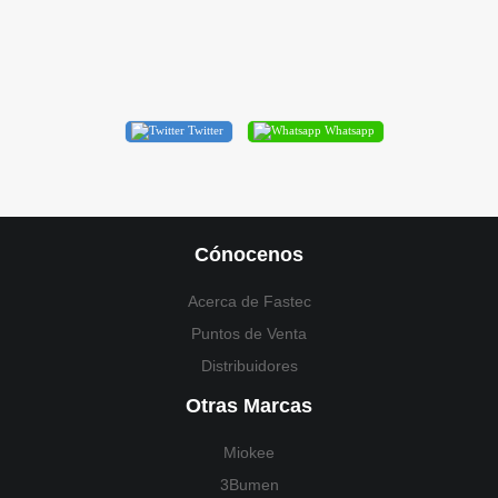
Twitter
Whatsapp
Cónocenos
Acerca de Fastec
Puntos de Venta
Distribuidores
Otras Marcas
Miokee
3Bumen