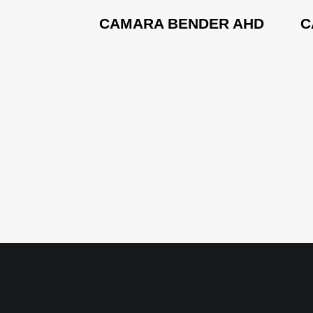
SUPER
CAMARA BENDER AHD
C
 AHD