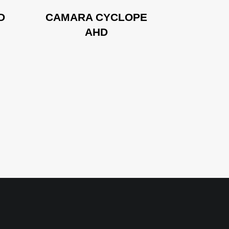
D
CAMARA CYCLOPE
CAMARA
AHD