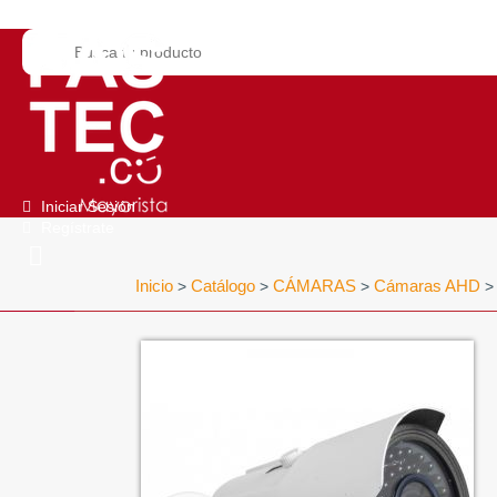
Iniciar Sesión
Regístrate
Inicio
Catálogo
CÁMARAS
Cámaras AHD
>
>
>