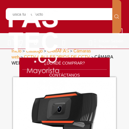
Iniciar Sesión
Regístrate
Inicio
Catálogo
CÁMARAS
Cámaras
>
>
>
web
CCTV & ACCESORIOS DE CCTV
CÁMARA
>
>
WEB 720P
¿DONDÉ COMPRAR?
>
CONTÁCTANOS
SOPORTE
CÁTALOGO
INICIO