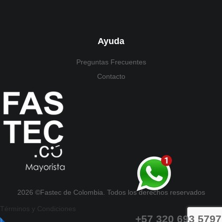
Ayuda
Preguntas Frecuentes
Contacto
2026 ©Fastec de Colombia. Todos los derechos reservados
Términos y Condiciones
+57 320 693 5797