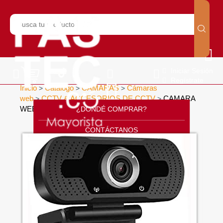
Iniciar Sesión
Regístrate
Inicio
Catálogo
CÁMARAS
Cámaras
>
>
>
web
CCTV & ACCESORIOS DE CCTV
CAMARA
>
>
WEB 720P
¿DONDÉ COMPRAR?
>
CONTÁCTANOS
SOPORTE
CÁTALOGO
INICIO