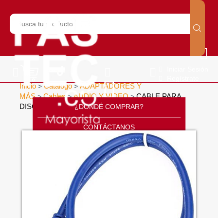
Iniciar Sesión
Regístrate
Inicio
Catálogo
ADAPTADORES Y
>
>
MÁS
Cables
AUDIO Y VIDEO
CABLE PARA
>
>
>
DISCO DURO 3.0 AZUL ( 5 M)
¿DONDÉ COMPRAR?
>
CONTÁCTANOS
SOPORTE
CÁTALOGO
INICIO