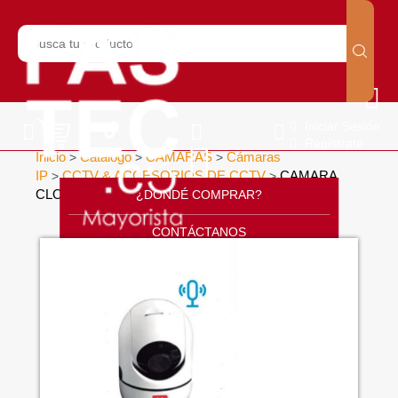
Iniciar Sesión
Regístrate
Inicio
Catálogo
CÁMARAS
Cámaras
>
>
>
IP
CCTV & ACCESORIOS DE CCTV
CAMARA
>
>
CLOUD IP HD
¿DONDÉ COMPRAR?
>
CONTÁCTANOS
SOPORTE
CÁTALOGO
INICIO