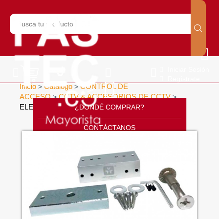
Iniciar Sesión
Regístrate
Inicio
Catálogo
CONTROL DE
>
>
ACCESO
CCTV & ACCESORIOS DE CCTV
>
>
ELECTRO-IMANES PARA PUERTAS ( 60 KG)
¿DONDÉ COMPRAR?
>
CONTÁCTANOS
SOPORTE
CÁTALOGO
INICIO