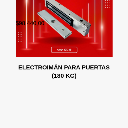
$98.440,00
$1
AS
ELECTROIMÁN PARA PUERTAS
E
(180 KG)