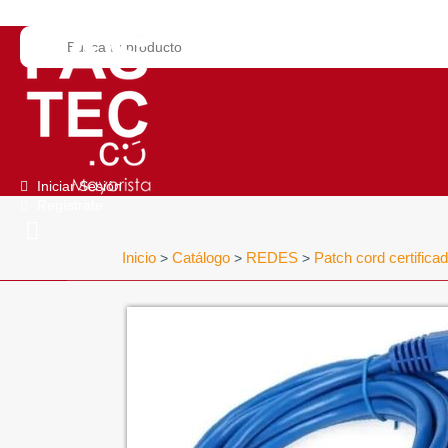
Iniciar Sesión
Regístrate
Inicio
Catálogo
REDES
Patch cord certifica
>
>
>