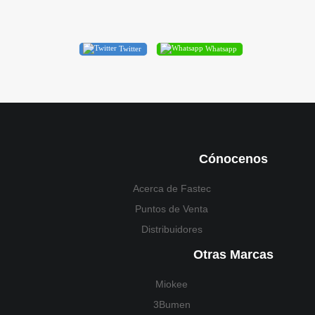
Twitter
Whatsapp
Cónocenos
Acerca de Fastec
Puntos de Venta
Distribuidores
Otras Marcas
Miokee
3Bumen