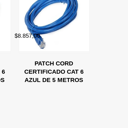
$8.857,00
$0,00
PATCH CORD
PAT
 6
CERTIFICADO CAT 6
CERTIFI
OS
AZUL DE 5 METROS
ROJO DE