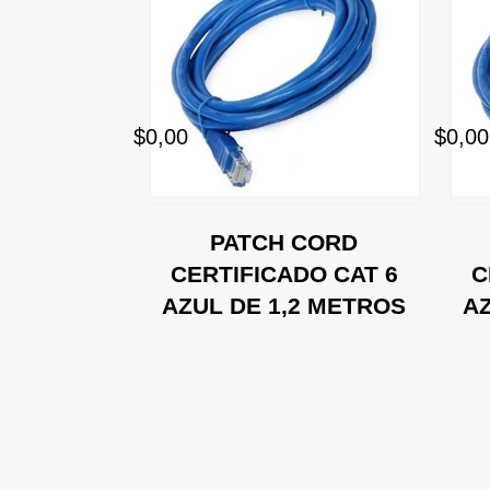
$0,00
$0,00
CORD
PATCH CORD
ICADO
CERTIFICADO CAT 6
C
 6 ROJO
AZUL DE 1,2 METROS
AZ
MT)