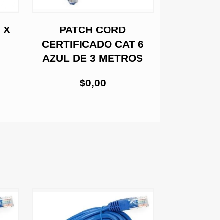
 X
PATCH CORD
PAT
CERTIFICADO CAT 6
CERTIFI
AZUL DE 3 METROS
ROJO D
$0,00
$