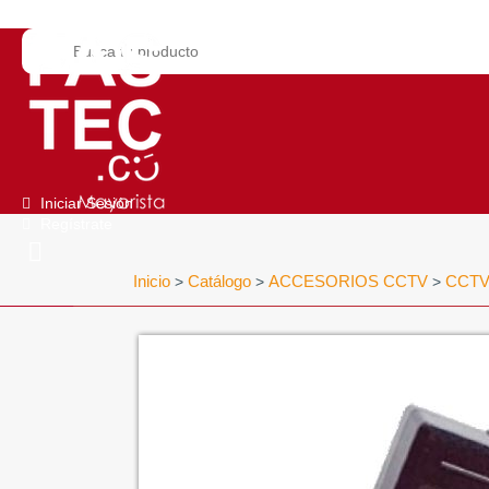
Iniciar Sesión
Regístrate
Inicio
Catálogo
ACCESORIOS CCTV
CCTV
>
>
>