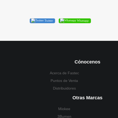
Twitter
Whatsapp
Cónocenos
Acerca de Fastec
Puntos de Venta
Distribuidores
Otras Marcas
Miokee
3Bumen