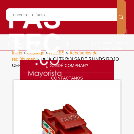
Iniciar Sesión
Regístrate
Inicio
Catálogo
REDES
Accesorios de
>
>
>
red 3bumen
JACK CAT6 BOLSA DE 5 UNDS ROJO
>
CERTIFICADO
¿DONDÉ COMPRAR?
>
CONTÁCTANOS
SOPORTE
CÁTALOGO
INICIO