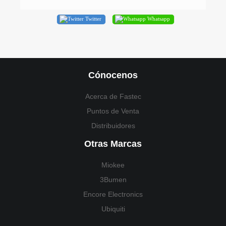
Twitter
Whatsapp
Cónocenos
Acerca de Fastec
Puntos de Venta
Distribuidores
Otras Marcas
Miokee
3Bumen
Encore Electronics
Ubiquiti