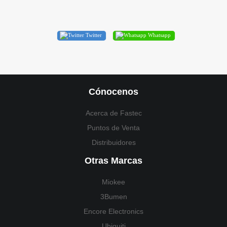
Twitter
Whatsapp
Cónocenos
Acerca de Fastec
Puntos de Venta
Distribuidores
Otras Marcas
Miokee
3Bumen
Encore Electronics
Ubiquiti