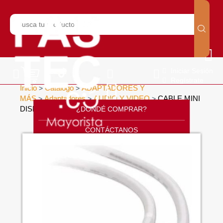
Iniciar Sesión
Regístrate
Inicio
Catálogo
ADAPTADORES Y
>
>
MÁS
Adaptadores
AUDIO Y VIDEO
CABLE MINI
>
>
>
DISPLAY A MINI DISPLAY
¿DONDÉ COMPRAR?
>
CONTÁCTANOS
SOPORTE
CÁTALOGO
INICIO