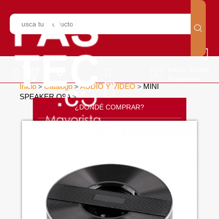
Iniciar Sesión
Regístrate
Inicio
Catálogo
AUDIO Y VIDEO
MINI
>
>
>
SPEAKER Q9A
>
¿DONDÉ COMPRAR?
CONTÁCTANOS
SOPORTE
CÁTALOGO
INICIO