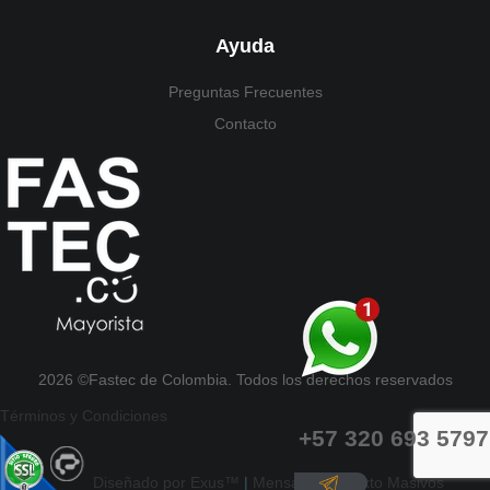
Ayuda
Preguntas Frecuentes
Contacto
2026 ©Fastec de Colombia. Todos los derechos reservados
Términos y Condiciones
+57 320 693 5797
Diseñado por Exus™
|
Mensajes de Texto Masivos