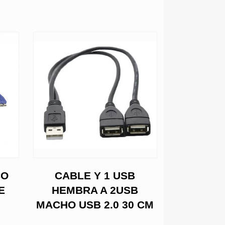
CO
CABLE Y 1 USB
EXTEN
E
HEMBRA A 2USB
NEGRO 
MACHO USB 2.0 30 CM
$231