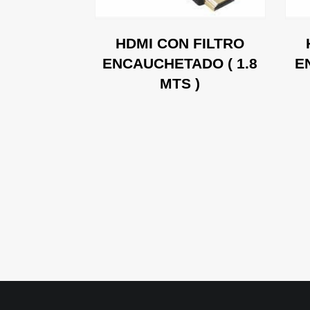
 FILTRO
HDMI CON FILTRO
ADO ( 5
ENCAUCHETADO ( 1.8
E
)
MTS )