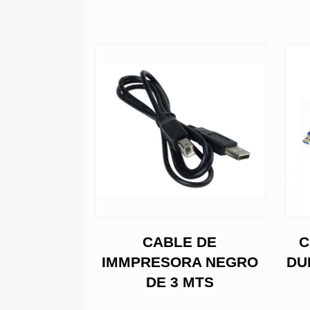
 FILTRO
CABLE DE
C
ADO ( 15
IMMPRESORA NEGRO
DU
)
DE 3 MTS