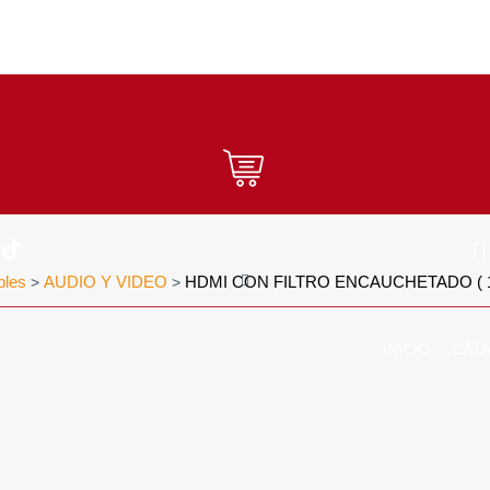
bles
AUDIO Y VIDEO
HDMI CON FILTRO ENCAUCHETADO ( 
>
>
INICIO
CÁT