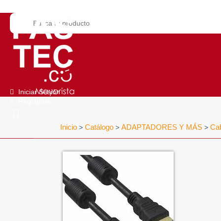
Iniciar Sesión
Regístrate
Inicio
Catálogo
ADAPTADORES Y MÁS
Ca
>
>
>