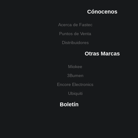
Cónocenos
Acerca de Fastec
Puntos de Venta
Distribuidores
Otras Marcas
Miokee
3Bumen
Encore Electronics
Ubiquiti
Boletín