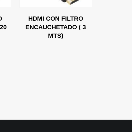
O
HDMI CON FILTRO
HDMI C
20
ENCAUCHETADO ( 3
ENCAUC
MTS)