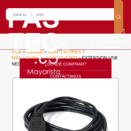
Iniciar Sesión
Regístrate
Inicio
Catálogo
ADAPTADORES Y
>
>
MÁS
Cables
AUDIO Y VIDEO
EXTENSION USB
>
>
>
NEGRA SIN FILTRO DE 5 MTS
¿DONDÉ COMPRAR?
>
CONTÁCTANOS
SOPORTE
CÁTALOGO
INICIO