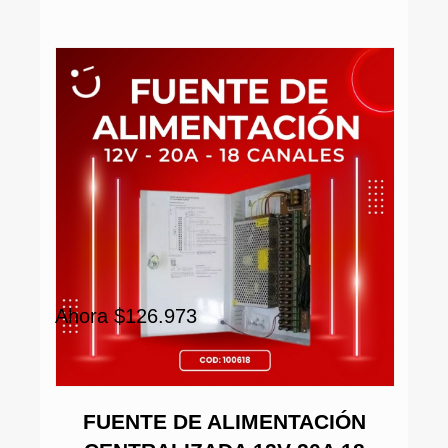
Ah
Ahora $126.973
FUENTE DE ALIMENTACIÓN