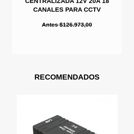
CENTRALIZADA 12V 20A 18
CANALES PARA CCTV
Antes $126.973,00
RECOMENDADOS
$2