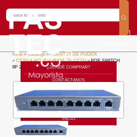
Iniciar Sesión
Regístrate
Inicio
Catálogo
FUENTES DE PODER
>
>
CCTV & ACCESORIOS DE CCTV
POE SWITCH
>
>
8P 24V
¿DONDÉ COMPRAR?
>
CONTÁCTANOS
SOPORTE
CÁTALOGO
INICIO