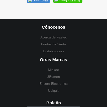
Twitter
Whatsapp
Cónocenos
Acerca de Fastec
Puntos de Venta
Distribuidores
Otras Marcas
Miokee
3Bumen
Encore Electronics
Ubiquiti
Boletín