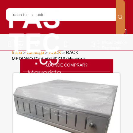
Iniciar Sesión
Regístrate
Inicio
Catálogo
RACK
RACK
>
>
>
MEDIANO DVR 40X40X16 (blanco)
>
¿DONDÉ COMPRAR?
CONTÁCTANOS
SOPORTE
CÁTALOGO
INICIO