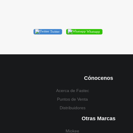
Twitter
Whatsapp
Cónocenos
Acerca de Fastec
Puntos de Venta
Distribuidores
Otras Marcas
Miokee