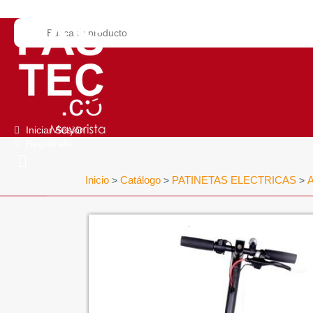
Iniciar Sesión
Regístrate
Inicio
Catálogo
PATINETAS ELECTRICAS
>
>
>