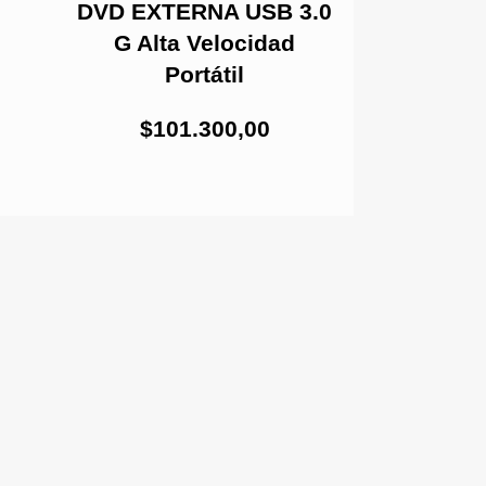
DVD EXTERNA USB 3.0
DURO 2,5 
G Alta Velocidad
SAMSUNG
Portátil
PIN
$101.300,00
Antes 