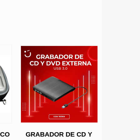
Ahora $20.22
SCO
GRABADOR DE CD Y
CAJA P