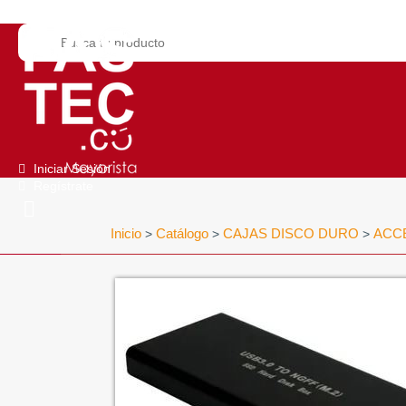
Iniciar Sesión
Regístrate
Inicio
Catálogo
CAJAS DISCO DURO
ACC
>
>
>