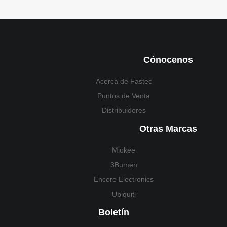
Cónocenos
Acerca de Fastec
Puntos de Venta
Distribuidores
Otras Marcas
Miokee
3Bumen
Encore Electronics
Ubiquiti
Boletín