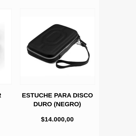
R
ESTUCHE PARA DISCO
SMART
DURO (NEGRO)
EN
INTE
$14.000,00
$68