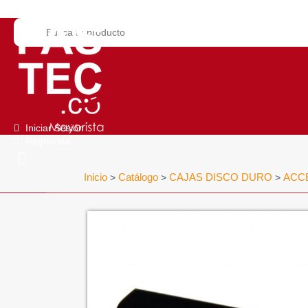
Iniciar Sesión
Regístrate
Inicio
Catálogo
CAJAS DISCO DURO
ACC
>
>
>