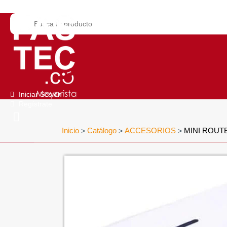
Iniciar Sesión
Regístrate
Inicio
Catálogo
ACCESORIOS
MINI ROUT
>
>
>