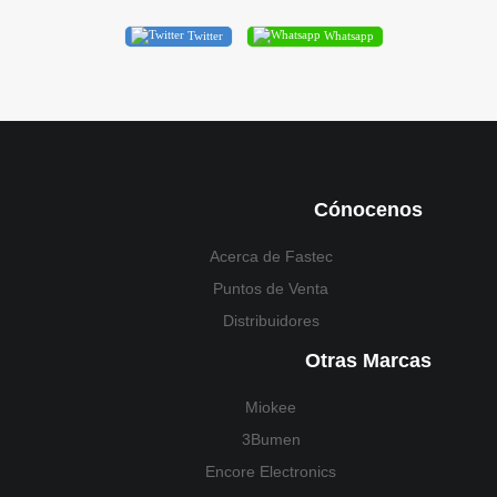
Twitter
Whatsapp
Cónocenos
Acerca de Fastec
Puntos de Venta
Distribuidores
Otras Marcas
Miokee
3Bumen
Encore Electronics