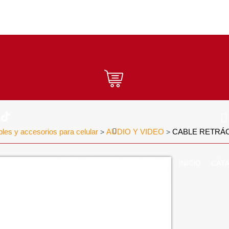
les y accesorios para celular
AUDIO Y VIDEO
CABLE RETRÁC
>
>
INICIO
CÁT