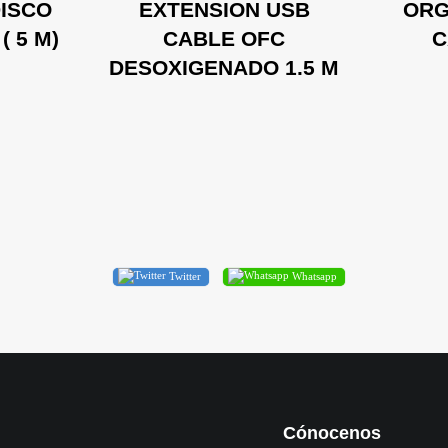
DISCO
EXTENSION USB
ORG
( 5 M)
CABLE OFC
C
DESOXIGENADO 1.5 M
Twitter
Whatsapp
Cónocenos