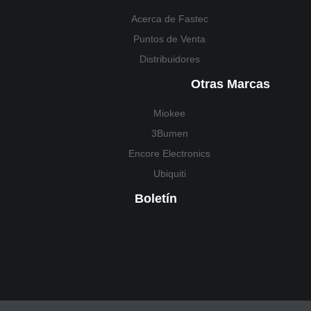
Acerca de Fastec
Puntos de Venta
Distribuidores
Otras Marcas
Miokee
3Bumen
Encore Electronics
Ubiquiti
Boletín