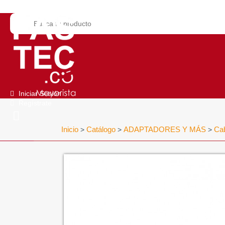
Iniciar Sesión
Regístrate
Inicio
Catálogo
ADAPTADORES Y MÁS
Cab
>
>
>