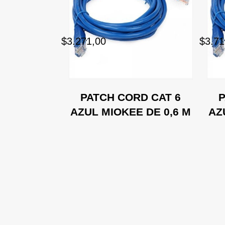
$3.271,00
$3.71
D MIOKEE
PATCH CORD CAT 6
P
1,2 MT)
AZUL MIOKEE DE 0,6 M
AZ