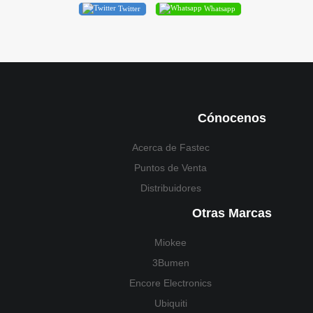
Twitter
Whatsapp
Cónocenos
Acerca de Fastec
Puntos de Venta
Distribuidores
Otras Marcas
Miokee
3Bumen
Encore Electronics
Ubiquiti