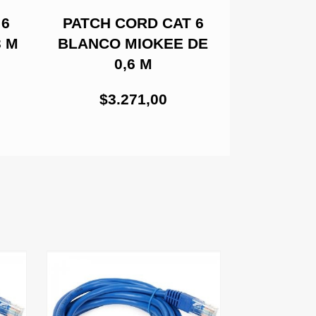
 6
PATCH CORD CAT 6
PATCH 
3 M
BLANCO MIOKEE DE
AZUL MI
0,6 M
$5.
$3.271,00