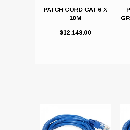
D CAT 6
PATCH CORD CAT-6 X
P
 DE 0,6 M
10M
GR
1,00
$12.143,00