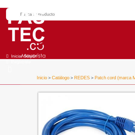
Iniciar Sesión
Regístrate
Inicio
Catálogo
REDES
Patch cord (marca 
>
>
>