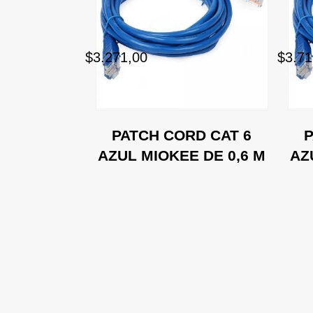
$3.271,00
$3.71
D CAT 6
PATCH CORD CAT 6
P
E DE 5 M
AZUL MIOKEE DE 0,6 M
AZ