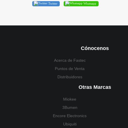
Twitter
Whatsapp
Cónocenos
Acerca de Fastec
Puntos de Venta
Distribuidores
Otras Marcas
Miokee
3Bumen
Encore Electronics
Ubiquiti