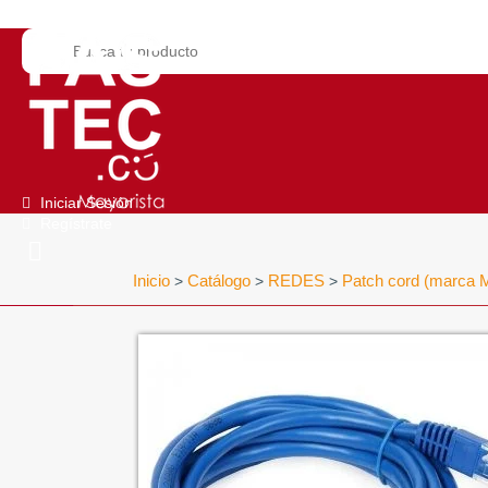
Iniciar Sesión
Regístrate
Inicio
Catálogo
REDES
Patch cord (marca 
>
>
>