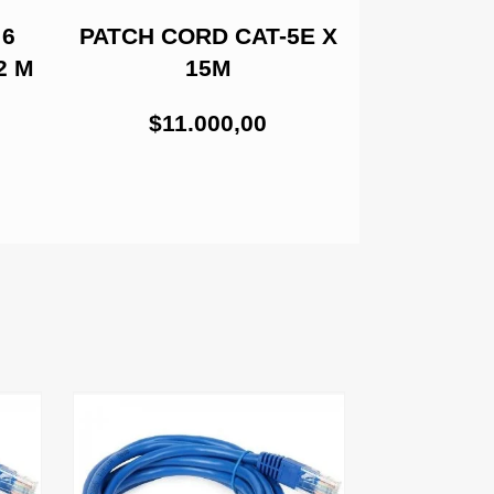
 6
PATCH CORD CAT-5E X
PATCH C
2 M
15M
BLANCO
$11.000,00
$3.