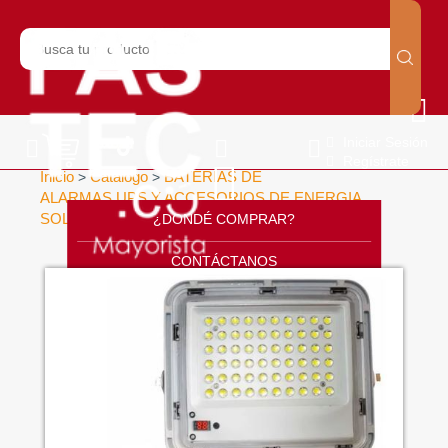
Iniciar Sesión
Regístrate
Inicio
Catálogo
BATERIAS DE
>
>
ALARMAS UPS Y ACCESORIOS DE ENERGIA
SOLAR
ACCESORIOS
LÁMPARA 60W
¿DONDÉ COMPRAR?
>
>
>
CONTÁCTANOS
SOPORTE
CÁTALOGO
INICIO