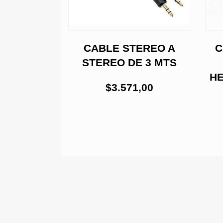
B 2.0
CABLE STEREO A
C
STEREO DE 3 MTS
7,00
HE
$3.571,00