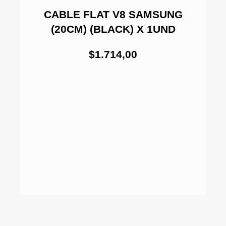
CABLE FLAT V8 SAMSUNG
(20CM) (BLACK) X 1UND
$1.714,00
0
ETE
CA
(