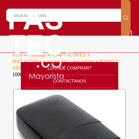
Iniciar Sesión
Regístrate
Inicio
Catálogo
ADAPTADORES Y
>
>
MÁS
Cables y accesorios para celular
AUDIO Y
>
>
VIDEO
CARGADOR DE PARED 1 USB
¿DONDÉ COMPRAR?
>
1000(800)MAH
>
CONTÁCTANOS
SOPORTE
CÁTALOGO
INICIO