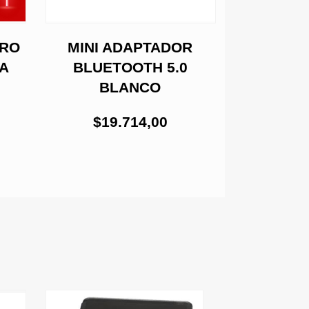
URO
MINI ADAPTADOR
CAJA P
TA
BLUETOOTH 5.0
DURO 2
BLANCO
(SE
$19.714,00
$26