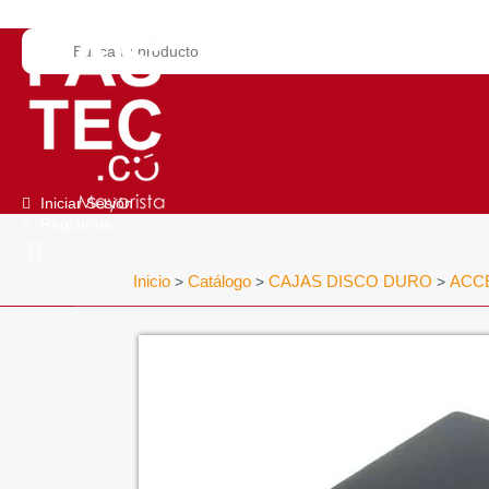
Iniciar Sesión
Regístrate
Inicio
Catálogo
CAJAS DISCO DURO
ACC
>
>
>