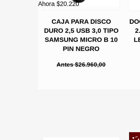
Ahora $20.220
A DISCO
CAJA PARA DISCO
DO
 USB 2.0
DURO 2,5 USB 3,0 TIPO
2
 PRESIÓN
SAMSUNG MICRO B 10
L
PIN NEGRO
00
Antes $26.960,00