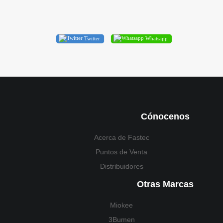
Twitter
Whatsapp
Cónocenos
Acerca de Fastec
Puntos de Venta
Distribuidores
Otras Marcas
Miokee
3Bumen