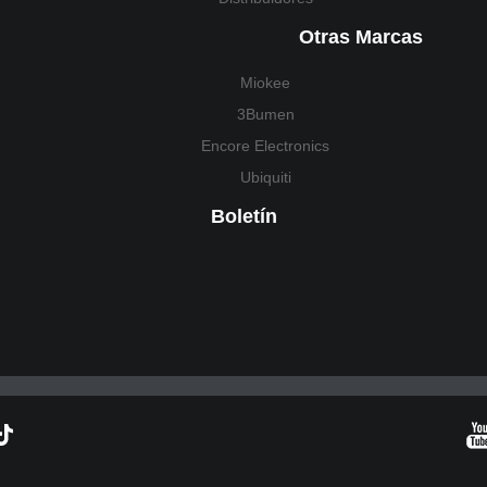
Otras Marcas
Miokee
3Bumen
Encore Electronics
Ubiquiti
Boletín