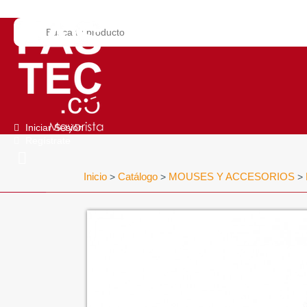
Iniciar Sesión
Regístrate
Inicio
Catálogo
MOUSES Y ACCESORIOS
>
>
>