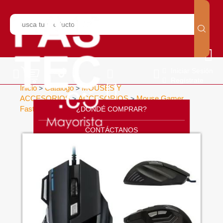
Iniciar Sesión
Regístrate
Inicio
Catálogo
MOUSES Y
>
>
ACCESORIOS
ACCESORIOS
Mouse Gamer
>
>
Fastec
MOUSE ÓPTICO GAMER T6
¿DONDÉ COMPRAR?
>
>
CONTÁCTANOS
SOPORTE
CÁTALOGO
INICIO