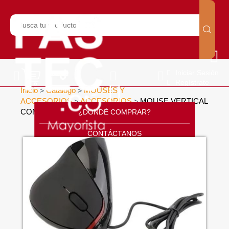
Iniciar Sesión
Regístrate
Inicio
Catálogo
MOUSES Y
>
>
ACCESORIOS
ACCESORIOS
MOUSE VERTICAL
>
>
CON CABLE
¿DONDÉ COMPRAR?
>
CONTÁCTANOS
SOPORTE
CÁTALOGO
INICIO