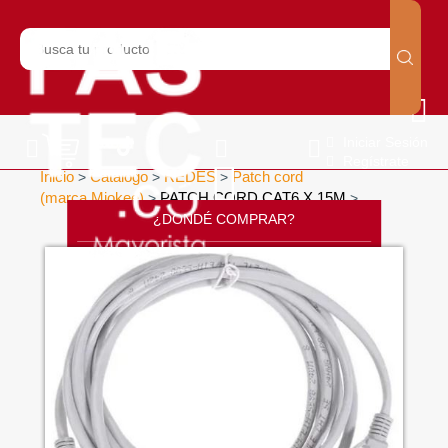
Iniciar Sesión
Regístrate
Inicio
Catálogo
REDES
Patch cord
>
>
>
(marca Miokee)
PATCH CORD CAT6 X 15M
>
>
¿DONDÉ COMPRAR?
CONTÁCTANOS
SOPORTE
CÁTALOGO
INICIO