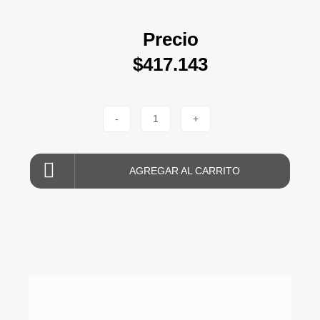
Precio
$417.143
-
1
+
AGREGAR AL CARRITO