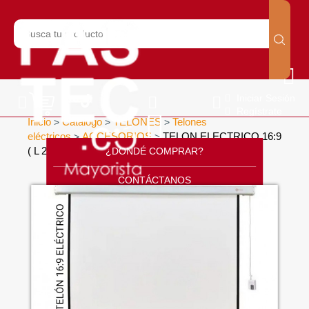
Iniciar Sesión
Regístrate
Inicio
Catálogo
TELONES
Telones
>
>
>
eléctricos
ACCESORIOS
TELON ELECTRICO 16:9
>
>
( L 2,21 MT) X (A 1,24 MT)
¿DONDÉ COMPRAR?
>
CONTÁCTANOS
SOPORTE
CÁTALOGO
INICIO