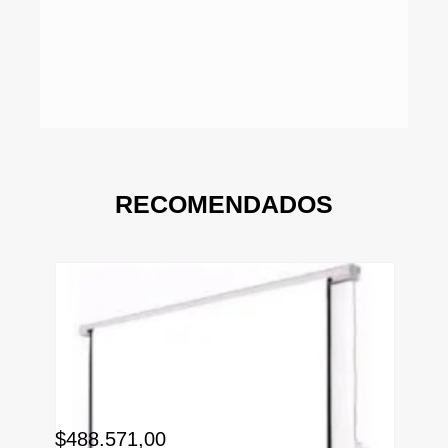
RECOMENDADOS
$3
$488.571,00