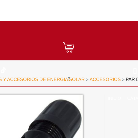
S Y ACCESORIOS DE ENERGIA SOLAR
ACCESORIOS
PAR 
>
>
INICIO
CÁT