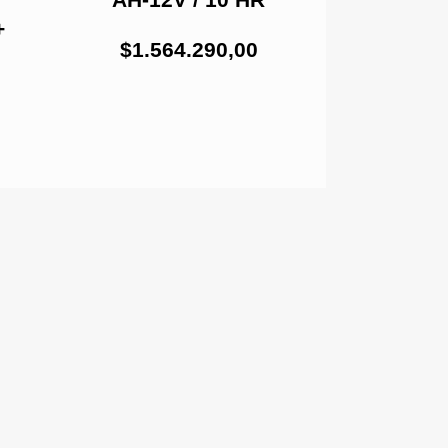
+
RAMA M
$1.564.290,00
$231