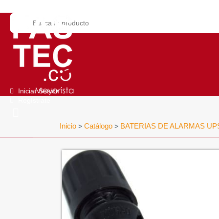
Iniciar Sesión
Regístrate
Inicio
Catálogo
BATERIAS DE ALARMAS UP
>
>