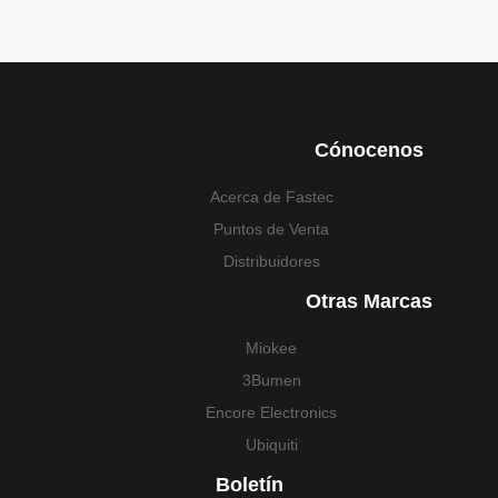
Cónocenos
Acerca de Fastec
Puntos de Venta
Distribuidores
Otras Marcas
Miokee
3Bumen
Encore Electronics
Ubiquiti
Boletín