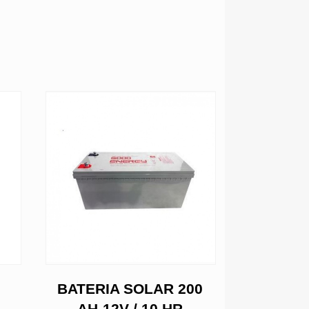
BATERIA SOLAR 200
CON
AH-12V / 10 HR
ADAPT