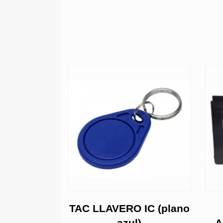
 100W
TAC LLAVERO IC (plano
azul)
A