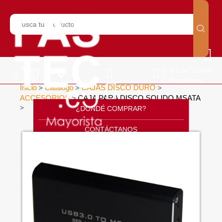
Iniciar Sesión
Regístrate
Inicio
Catálogo
CAJAS DISCO DURO
>
>
>
ACCESORIOS
CAJA PARA DISCO SOLIDO MSATA
>
>
¿DONDÉ COMPRAR?
CONTÁCTANOS
SOPORTE
CÁTALOGO
INICIO