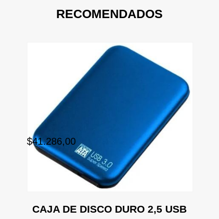
RECOMENDADOS
$2
$41.286,00
5
RO
U
CAJA DE DISCO DURO 2,5 USB