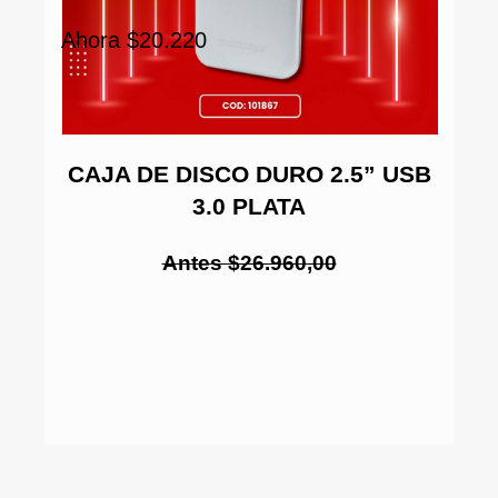
Ahora $20.220
C
CAJA DE DISCO DURO 2.5” USB
3.0 PLATA
E-
IA
Antes $26.960,00